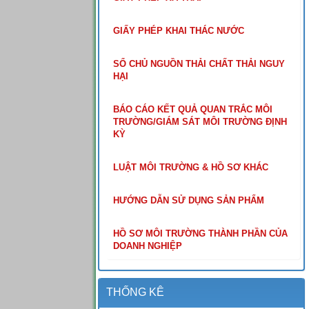
GIẤY PHÉP KHAI THÁC NƯỚC
SỔ CHỦ NGUỒN THẢI CHẤT THẢI NGUY
HẠI
BÁO CÁO KẾT QUẢ QUAN TRẮC MÔI
TRƯỜNG/GIÁM SÁT MÔI TRƯỜNG ĐỊNH
KỲ
LUẬT MÔI TRƯỜNG & HỒ SƠ KHÁC
HƯỚNG DẪN SỬ DỤNG SẢN PHẨM
HỒ SƠ MÔI TRƯỜNG THÀNH PHẦN CỦA
DOANH NGHIỆP
THỐNG KÊ