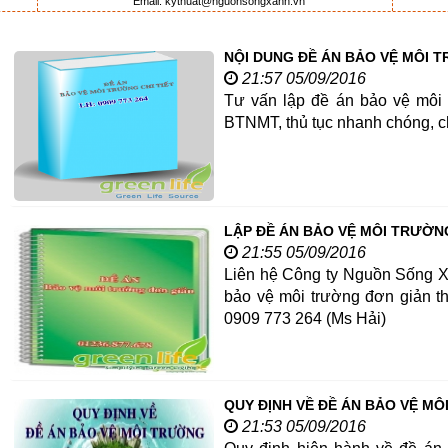
Email: kythuat@nguonsongxanh.vn
NỘI DUNG ĐỀ ÁN BẢO VỆ MÔI T
21:57 05/09/2016
Tư vấn lập đề án bảo vệ môi t
BTNMT, thủ tục nhanh chóng, ch
LẬP ĐỀ ÁN BẢO VỆ MÔI TRƯỜN
21:55 05/09/2016
Liên hệ Công ty Nguồn Sống X
bảo vệ môi trường đơn giản t
0909 773 264 (Ms Hải)
QUY ĐỊNH VỀ ĐỀ ÁN BẢO VỆ M
21:53 05/09/2016