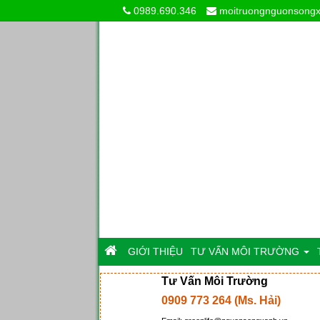
0989.690.346
moitruongnguonsong
GIỚI THIỆU
TƯ VẤN MÔI TRƯỜNG
Tư Vấn Môi Trường
0909 773 264 (Ms. Hải)