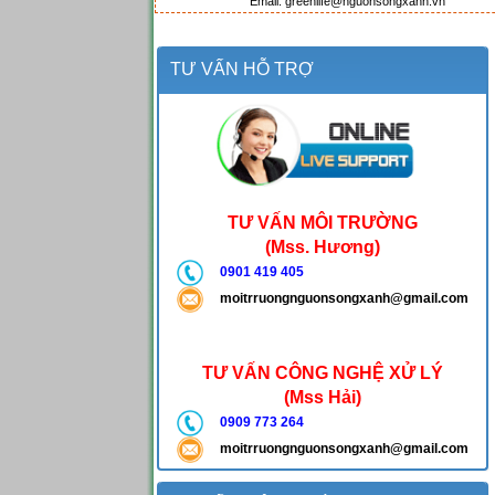
Email: greenlife@nguonsongxanh.vn
TƯ VẤN HỖ TRỢ
TƯ VẤN MÔI TRƯỜNG
(Mss. Hương)
0901 419 405
moitrruongnguonsongxanh@gmail.com
TƯ VẤN CÔNG NGHỆ XỬ LÝ
(Mss Hải)
0909 773 264
moitrruongnguonsongxanh@gmail.com