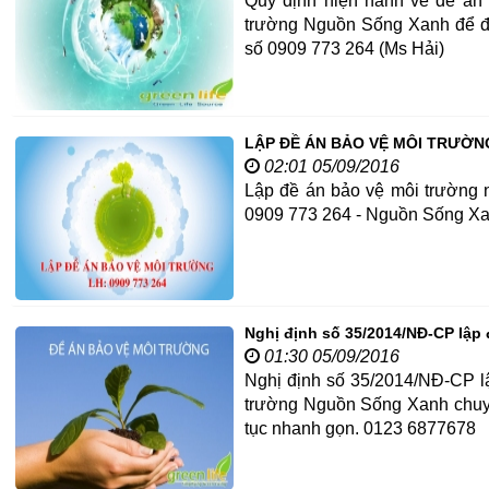
Quy định hiện hành về đề án 
trường Nguồn Sống Xanh để đư
số 0909 773 264 (Ms Hải)
LẬP ĐỀ ÁN BẢO VỆ MÔI TRƯỜN
02:01 05/09/2016
Lập đề án bảo vệ môi trường n
0909 773 264 - Nguồn Sống Xa
Nghị định số 35/2014/NĐ-CP lập 
01:30 05/09/2016
Nghị định số 35/2014/NĐ-CP l
trường Nguồn Sống Xanh chuyên
tục nhanh gọn. 0123 6877678