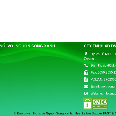
 NỐI VỚI NGUỒN SỐNG XANH
CTY TNHH XD D
Địa chỉ:
Ô 60, DL1
Dương
Điện thoại:
HCM: 
Fax:
0650.3555.1
M.S.D.N: 370230
Email:
moitruong
Website:
http://n
© Bản quyền thuộc về
Nguồn Sống Xanh
.
Thiết kế bởi
Supper FAST &