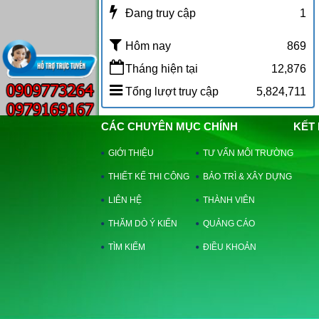
Đang truy cập
1
Hôm nay
869
Tháng hiện tại
12,876
Tổng lượt truy cập
5,824,711
CÁC CHUYÊN MỤC CHÍNH
KẾT
GIỚI THIỆU
TƯ VẤN MÔI TRƯỜNG
THIẾT KẾ THI CÔNG
BẢO TRÌ & XÂY DỰNG
LIÊN HỆ
THÀNH VIÊN
THĂM DÒ Ý KIẾN
QUẢNG CÁO
TÌM KIẾM
ĐIỀU KHOẢN