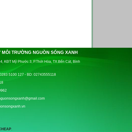
V MÔI TRƯỜNG NGUỒN SỐNG XANH
4, KĐT Mỹ Phước 3, P.Thới Hòa, TX.Bến Cát, Bình
0283 5100 127 - BD: 02743555118
18
0962
nguonsongxanh@gmail.com
guonsongxanh.vn
 CHEAP
.