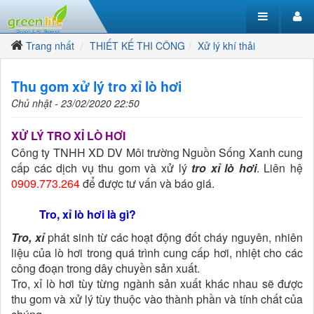
Trang nhất
THIẾT KẾ THI CÔNG
Xử lý khí thải
Thu gom xử lý tro xỉ lò hơi
Chủ nhật - 23/02/2020 22:50
XỬ LÝ TRO XỈ LÒ HƠI
Công ty TNHH XD DV Môi trường Nguồn Sống Xanh cung
cấp các dịch vụ thu gom và xử lý
tro xỉ lò hơi
. Liên hệ
0909.773.264
để được tư vấn và báo giá.
Tro, xỉ lò hơi là gì?
Tro, xỉ
phát sinh từ các hoạt động đốt cháy nguyên, nhiên
liệu của lò hơi trong quá trình cung cấp hơi, nhiệt cho các
công đoạn trong dây chuyền sản xuất.
Tro, xỉ lò hơi tùy từng ngành sản xuất khác nhau sẽ được
thu gom và xử lý tùy thuộc vào thành phần và tính chất của