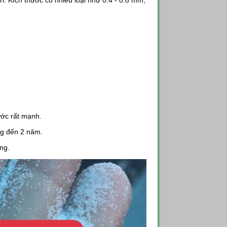
tri. Kích thước có nhiều loại như 0.4 - 0.8 mm,
ước rất mạnh.
ụng đến 2 năm.
ng.