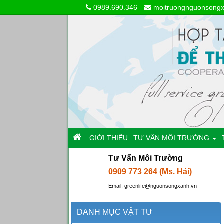
0989.690.346
moitruongnguonsong
GIỚI THIỆU
TƯ VẤN MÔI TRƯỜNG
Tư Vấn Môi Trường
0909 773 264 (Ms. Hải)
Email: greenlife@nguonsongxanh.vn
DANH MỤC VẬT TƯ