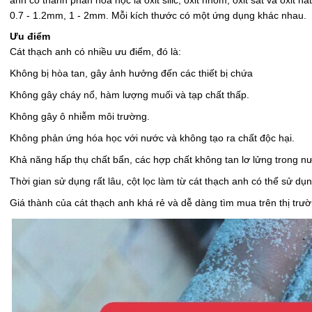
anh có thành phần hóa học là oxit silic, oxit nhôm, oxit sắt và oxit na
0.7 - 1.2mm, 1 - 2mm. Mỗi kích thước có một ứng dụng khác nhau.
Ưu điểm
Cát thạch anh có nhiều ưu điểm, đó là:
Không bị hòa tan, gây ảnh hưởng đến các thiết bị chứa
Không gây cháy nổ, hàm lượng muối và tạp chất thấp.
Không gây ô nhiễm môi trường.
Không phản ứng hóa học với nước và không tạo ra chất độc hại.
Khả năng hấp thụ chất bẩn, các hợp chất không tan lơ lửng trong n
Thời gian sử dụng rất lâu, cột lọc làm từ cát thạch anh có thể sử d
Giá thành của cát thạch anh khá rẻ và dễ dàng tìm mua trên thị trườ