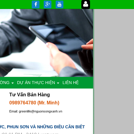
ƯỜNG
DỰ ÁN THỰC HIỆN
LIÊN HỆ
Tư Vấn Bán Hàng
0989764780 (Mr. Minh)
Email: greenlife@nguonsongxanh.vn
C, PHUN SƠN VÀ NHỮNG ĐIỀU CẦN BIẾT