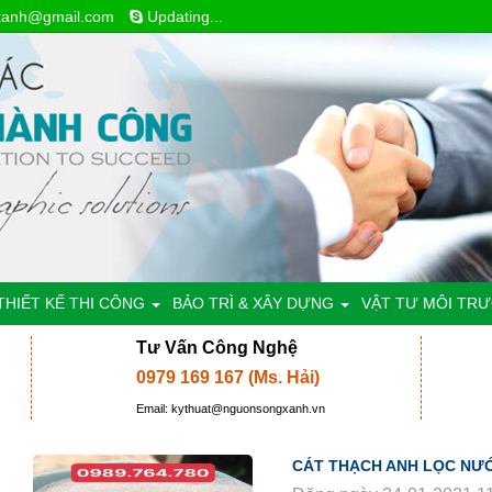
xanh@gmail.com
Updating...
THIẾT KẾ THI CÔNG
BẢO TRÌ & XÂY DỰNG
VẬT TƯ MÔI TR
Tư Vấn Công Nghệ
0979 169 167 (Ms. Hải)
Email: kythuat@nguonsongxanh.vn
CÁT THẠCH ANH LỌC NƯỚ