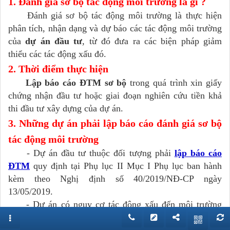
1. Đánh giá sơ bộ tác động môi trường là gì ?
Đánh giá sơ bộ tác động môi trường là thực hiện
phân tích, nhận dạng và dự báo các tác động môi trường
của
dự án đầu tư
, từ đó đưa ra các biện pháp giảm
thiểu các tác động xấu đó.
2. Thời điểm thực hiện
Lập báo cáo ĐTM sơ bộ
trong quá trình xin giấy
chứng nhận đầu tư hoặc giai đoạn nghiên cứu tiền khả
thi đầu tư xây dựng của dự án.
3. Những dự án phải lập báo cáo đánh giá sơ bộ
tác động môi trường
- Dự án đầu tư thuộc đối tượng phải
lập báo cáo
ĐTM
quy định tại Phụ lục II Mục I Phụ lục ban hành
kèm theo Nghị định số 40/2019/NĐ-CP ngày
13/05/2019.
- Dự án có nguy cơ tác động xấu đến môi trường
mức độ cao hay còn gọi là
Dự án đầu tư Nhóm I
cần