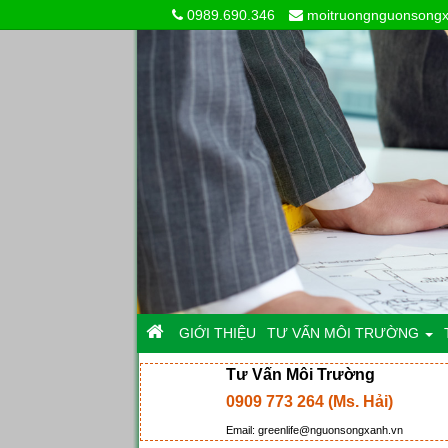
0989.690.346
moitruongnguonsong
GIỚI THIỆU
TƯ VẤN MÔI TRƯỜNG
Tư Vấn Môi Trường
0909 773 264 (Ms. Hải)
Email: greenlife@nguonsongxanh.vn