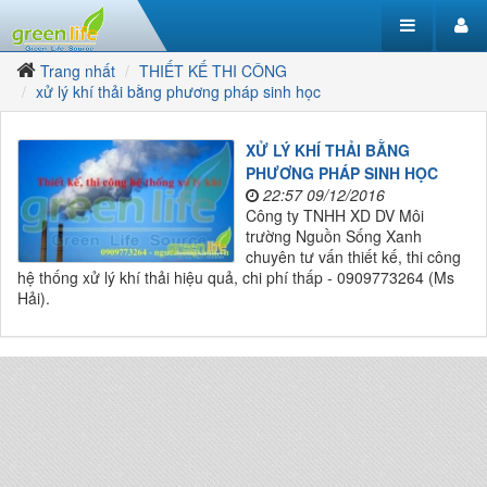
Trang nhất
THIẾT KẾ THI CÔNG
xử lý khí thải bằng phương pháp sinh học
XỬ LÝ KHÍ THẢI BẰNG
PHƯƠNG PHÁP SINH HỌC
22:57 09/12/2016
Công ty TNHH XD DV Môi
trường Nguồn Sống Xanh
chuyên tư vấn thiết kế, thi công
hệ thống xử lý khí thải hiệu quả, chi phí thấp - 0909773264 (Ms
Hải).