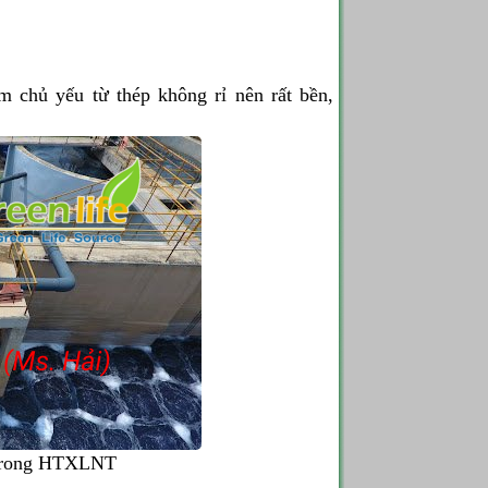
àm chủ yếu từ thép không rỉ nên rất bền,
t trong HTXLNT