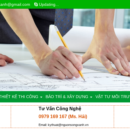
xanh@gmail.com
Updating...
THIẾT KẾ THI CÔNG
BẢO TRÌ & XÂY DỰNG
VẬT TƯ MÔI TR
Tư Vấn Công Nghệ
0979 169 167 (Ms. Hải)
Email: kythuat@nguonsongxanh.vn