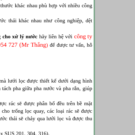
h thước khác nhau phù hợp với nhiều công
ớc thải khác nhau như công nghiệp, dệt
công ty
g cho xử lý n
ư
ớc
hãy liên hệ với
054 727 (Mr Thắng
)
để được tư vấn, hỗ
mà lưới lọc được thiết kế dưới dạng hình
à tách pha giữa pha nước và pha rắn, giúp
ược rác sẽ được phân bố đều trên bề mặt
 cho trống lọc quay, các loại rác sẽ được
nước thải sẽ chảy qua lưới lọc và được thu
ox SUS 201, 304, 316).