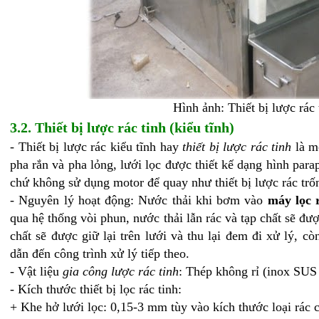
Hình ảnh: Thiết bị lược rác
3.2. Thiết bị lược rác tinh (kiểu tĩnh)
- Thiết bị lược rác kiểu tĩnh hay
thiết bị lược rác tinh
là m
pha rắn và pha lỏng, lưới lọc được thiết kế dạng hình para
chứ không sử dụng motor để quay như thiết bị lược rác trố
- Nguyên lý hoạt động: Nước thải khi bơm vào
máy lọc 
qua hệ thống vòi phun, nước thải lẫn rác và tạp chất sẽ đượ
chất sẽ được giữ lại trên lưới và thu lại đem đi xử lý, c
dẫn đến công trình xử lý tiếp theo.
- Vật liệu
gia công lược rác tinh
: Thép không rỉ (inox SUS
- Kích thước thiết bị lọc rác tinh:
+ Khe hở lưới lọc: 0,15-3 mm tùy vào kích thước loại rác c