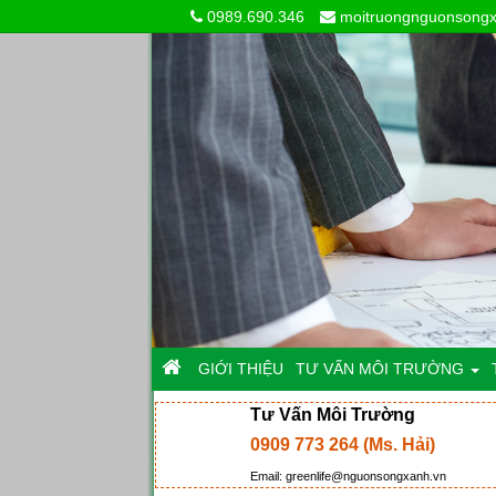
0989.690.346
moitruongnguonsong
GIỚI THIỆU
TƯ VẤN MÔI TRƯỜNG
Tư Vấn Môi Trường
0909 773 264 (Ms. Hải)
Email: greenlife@nguonsongxanh.vn