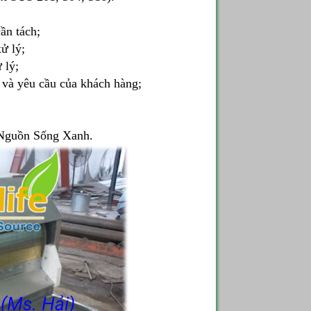
ần tách;
ử lý;
 lý;
ý và yêu cầu của khách hàng;
 Nguồn Sống Xanh.