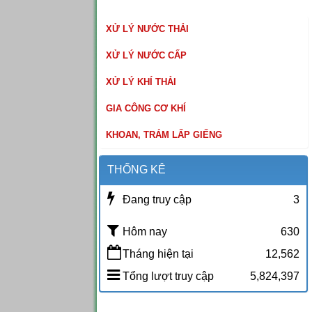
XỬ LÝ NƯỚC THẢI
XỬ LÝ NƯỚC CẤP
XỬ LÝ KHÍ THẢI
GIA CÔNG CƠ KHÍ
KHOAN, TRÁM LẤP GIẾNG
THỐNG KÊ
Đang truy cập
3
Hôm nay
630
Tháng hiện tại
12,562
Tổng lượt truy cập
5,824,397