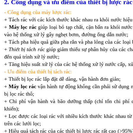
2. Công dụng và ưu điểm của thiết bị lược rác
- Công dụng của máy lược rác:
+ Tách rác với các kích thước khác nhau ra khỏi nước hiệu
+
Máy lọc rác
giúp loại bỏ tạp chất, cặn bẩn ra khỏi nước 
vào hệ thống xử lý gây nghẹt bơm, đường ống dẫn nước;
+ Tách pha hiệu quả giữa pha rắn và pha lỏng của các loại 
+
Thiết bị tách rác
giúp giảm thiểu sự phân hủy của các ch
đến quá trình xử lý nước;
+ Tăng hiệu suất xử lý của các hệ thống xử lý nước cấp, xử
- Ưu điểm của thiết bị tách rác:
+ Thiết bị lọc rác lắp đặt dễ dàng, vận hành đơn giản;
+
Máy lọc rác
vận hành tự động không cần phải sử dụng n
bị lọc rác thô;
+ Chi phí vận hành và bão dưỡng thấp (chỉ tốn chi phí 
khiển);
+ Lọc được các loại rác với nhiều kích thước khác nhau 
trên các lưới lọc;
+ Hiệu quả tách rác của các thiết bị lược rác rất cao (>95%