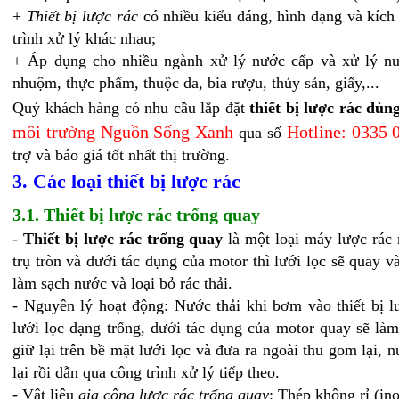
+
Thiết bị lược rác
có nhiều kiểu dáng, hình dạng và kíc
trình xử lý khác nhau;
+ Áp dụng cho nhiều ngành xử lý nước cấp và xử lý nư
nhuộm, thực phẩm, thuộc da, bia rượu, thủy sản, giấy,...
Quý khách hàng có nhu cầu lắp đặt
thiết bị lược rác dùn
môi trường Nguồn Sống Xanh
Hotline: 0335 
qua số
trợ và báo giá tốt nhất thị trường.
3. Các loại thiết bị lược rác
3.1. Thiết bị lược rác trống quay
-
Thiết bị lược rác trống quay
là một loại máy lược rác 
trụ tròn và dưới tác dụng của motor thì lưới lọc sẽ quay v
làm sạch nước và loại bỏ rác thải.
- Nguyên lý hoạt động: Nước thải khi bơm vào thiết bị l
lưới lọc dạng trống, dưới tác dụng của motor quay sẽ làm
giữ lại trên bề mặt lưới lọc và đưa ra ngoài thu gom lại, 
lại rồi dẫn qua công trình xử lý tiếp theo.
- Vật liệu
gia công lược rác trống quay
: Thép không rỉ (in