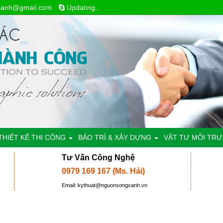
xanh@gmail.com
Updating...
THIẾT KẾ THI CÔNG
BẢO TRÌ & XÂY DỰNG
VẬT TƯ MÔI TR
Tư Vấn Công Nghệ
0979 169 167 (Ms. Hải)
Email: kythuat@nguonsongxanh.vn