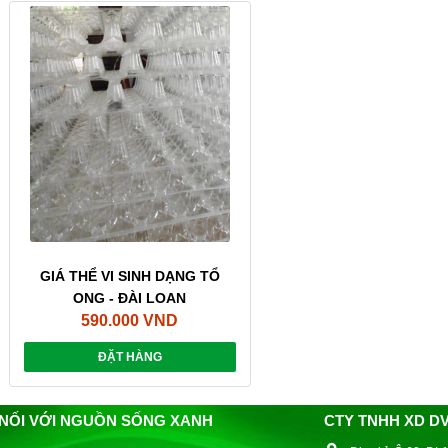
GIÁ THỂ VI SINH DẠNG TỔ
ONG - ĐÀI LOAN
590.000 VND
ĐẶT HÀNG
 NỐI VỚI NGUỒN SỐNG XANH
CTY TNHH XD D