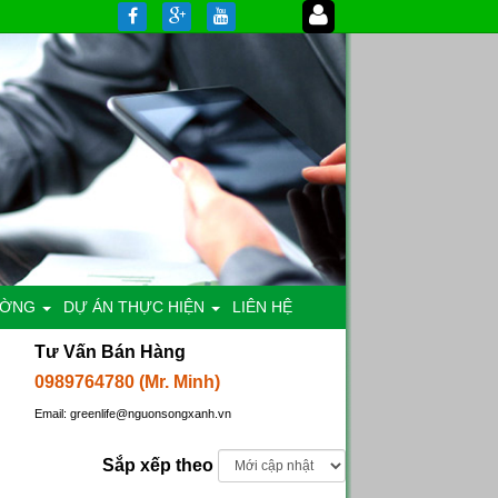
ƯỜNG
DỰ ÁN THỰC HIỆN
LIÊN HỆ
Tư Vấn Bán Hàng
0989764780 (Mr. Minh)
Email: greenlife@nguonsongxanh.vn
Sắp xếp theo