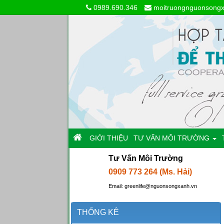
0989.690.346
moitruongnguonsong
GIỚI THIỆU
TƯ VẤN MÔI TRƯỜNG
Tư Vấn Môi Trường
0909 773 264 (Ms. Hải)
Email: greenlife@nguonsongxanh.vn
THỐNG KÊ