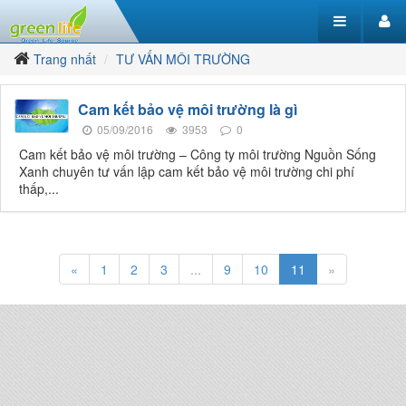
Trang nhất
TƯ VẤN MÔI TRƯỜNG
Cam kết bảo vệ môi trường là gì
05/09/2016
3953
0
Cam kết bảo vệ môi trường – Công ty môi trường Nguồn Sống
Xanh chuyên tư vấn lập cam kết bảo vệ môi trường chi phí
thấp,...
«
1
2
3
...
9
10
11
»